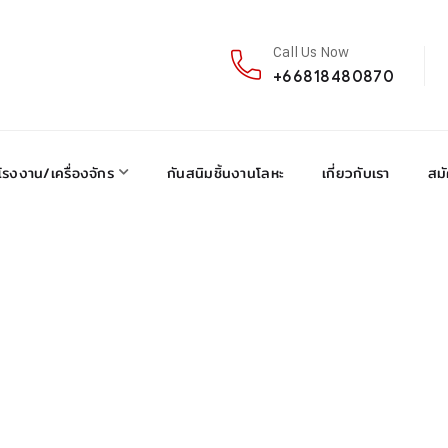
Call Us Now
+66818480870
โรงงาน/เครื่องจักร
กันสนิมชิ้นงานโลหะ
เกี่ยวกับเรา
สม