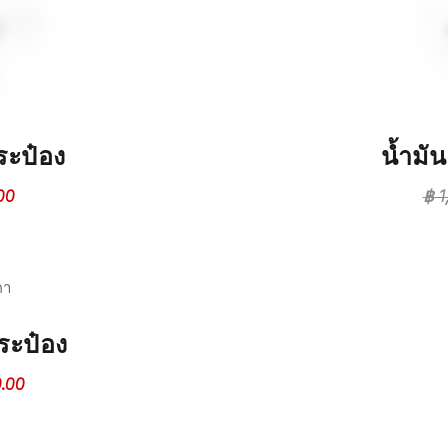
ระป๋อง
น้ำมัน
00
฿
1
กระป๋อง
.00