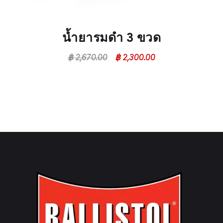
น้ำยารมดำ 3 ขวด
฿
2,670.00
฿
2,300.00