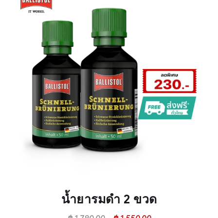
น้ำยารมดำ 2 ขวด