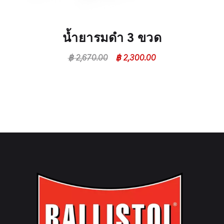
น้ำยารมดำ 3 ขวด
฿
2,670.00
฿
2,300.00