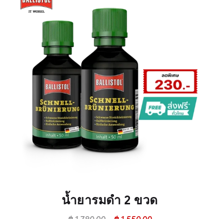
น้ำยารมดำ 2 ขวด