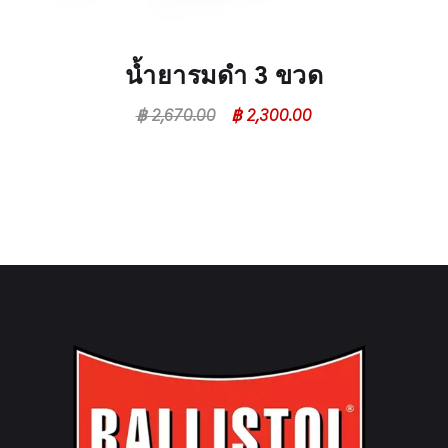
น้ำยารมดำ 3 ขวด
฿
2,670.00
฿
2,300.00