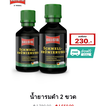
น้ำยารมดำ 2 ขวด