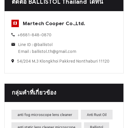
ติดต่อ BALLISTOL Thailand ได้ที่นี่
Martech Cooper Co.,Ltd.
+6681-848-0870
Line ID : @ballistol
Email : ballistol.th@gmail.com
54/204 M.3 Klongkhoi Pakkred Nonthaburi 11120
กลุ่มคำที่เกี่ยวข้อง
anti fog microscope lens cleaner
Anti Rust Oil
anti static lens cleaner microscope
Ballistol