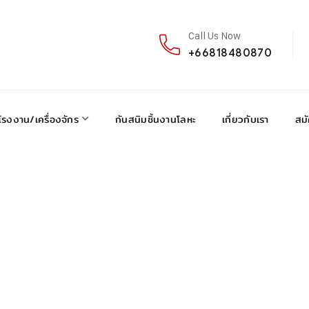
Call Us Now
+66818480870
โรงงาน/เครื่องจักร
กันสนิมชิ้นงานโลหะ
เกี่ยวกับเรา
สม