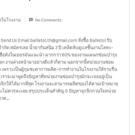
ุงในโรงงาน
No Comments
Send Us Email ballistol.th@gmail.com สั่งซื้อ Ballistol รับ
กัด สมัครเลย น้ำยากันสนิม 3 ปี เคล็ดลับดูแลชิ้นงานโลหะ-
นชื่อดังในเยอรมันแนะนำ มากกว่า 80% ของงานแผนกซ่อมบำรุง
an งานล่วงหน้ามาอย่างดีแล้วก็ตาม นอกจากนี้หน่วยงานซ่อม
เลย เพราะเป็นผู้กุมชะตาการผลิต-การทำงานในโรงงานให้ราบรื่น
้ เราจะมาพูดถึงปัญหาที่หน่วยงานซ่อมบำรุงมักจะเจออยู่เป็น
จิกให้ได้มากที่สุด โรงงานจะสามารถผลิตของได้ตามเป้าหมาย
ละไม่ควรละเลย สรุปประเด็นสำคัญ 5 ปัญหาจุกจิกกวนใจหน่วย
 ขาด…