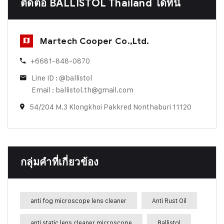
ติดต่อ BALLISTOL Thailand ได้ที่นี่
Martech Cooper Co.,Ltd.
+6681-848-0870
Line ID : @ballistol
Email : ballistol.th@gmail.com
54/204 M.3 Klongkhoi Pakkred Nonthaburi 11120
กลุ่มคำที่เกี่ยวข้อง
anti fog microscope lens cleaner
Anti Rust Oil
anti static lens cleaner microscope
Ballistol