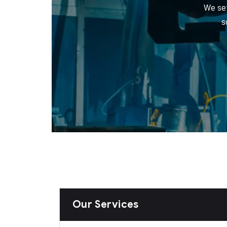
We se
s
Our Services