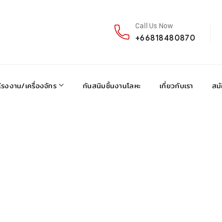
Call Us Now
+66818480870
โรงงาน/เครื่องจักร
กันสนิมชิ้นงานโลหะ
เกี่ยวกับเรา
สม