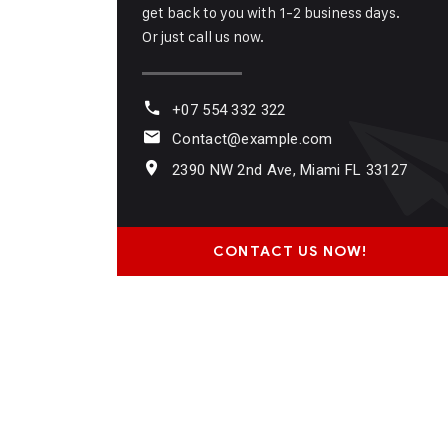
get back to you with 1-2 business days.
Or just call us now.
+07 554 332 322
Contact@example.com
2390 NW 2nd Ave, Miami FL 33127
CONTACT US NOW!