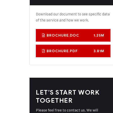
Download our document to see specific data
of the service and how we work.
BROCHURE.DOC
1.25M
BROCHURE.PDF
3.81M
LET’S START WORK
TOGETHER
Please feel free to contact us. We will